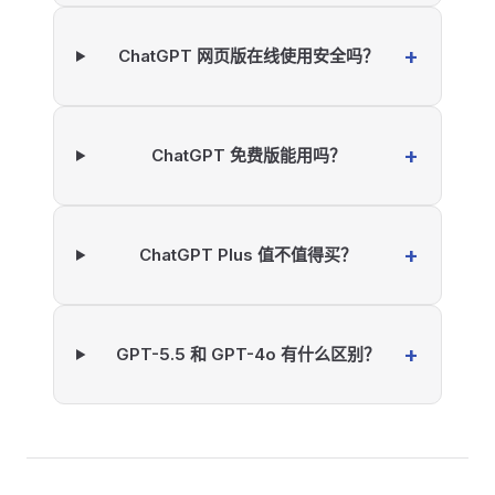
ChatGPT 网页版在线使用安全吗？
ChatGPT 免费版能用吗？
ChatGPT Plus 值不值得买？
GPT-5.5 和 GPT-4o 有什么区别？