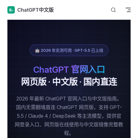
Skip to content
ChatGPT中文版
🤖 2026 年实测可用 · GPT-5.5 已上线
ChatGPT 官网入口
网页版 · 中文版 · 国内直连
2026 年最新 ChatGPT 官网入口与中文版指南。
国内无需翻墙直连 ChatGPT 网页版，支持 GPT-
5.5 / Claude 4 / DeepSeek 等主流模型，提供官
网登录入口、网页版在线使用与中文版镜像完整教
程。