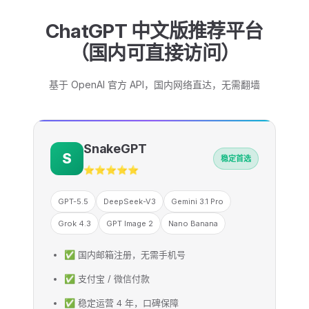
ChatGPT 中文版推荐平台
（国内可直接访问）
基于 OpenAI 官方 API，国内网络直达，无需翻墙
SnakeGPT
S
稳定首选
⭐⭐⭐⭐⭐
GPT-5.5
DeepSeek-V3
Gemini 3.1 Pro
Grok 4.3
GPT Image 2
Nano Banana
✅ 国内邮箱注册，无需手机号
✅ 支付宝 / 微信付款
✅ 稳定运营 4 年，口碑保障