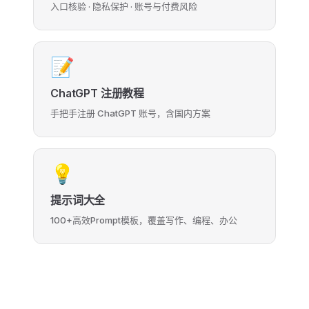
入口核验 · 隐私保护 · 账号与付费风险
📝
ChatGPT 注册教程
手把手注册 ChatGPT 账号，含国内方案
💡
提示词大全
100+高效Prompt模板，覆盖写作、编程、办公