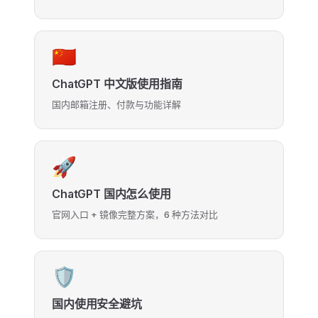
🇨🇳
ChatGPT 中文版使用指南
国内邮箱注册、付款与功能详解
🚀
ChatGPT 国内怎么使用
官网入口 + 镜像完整方案，6 种方法对比
🛡️
国内使用安全避坑