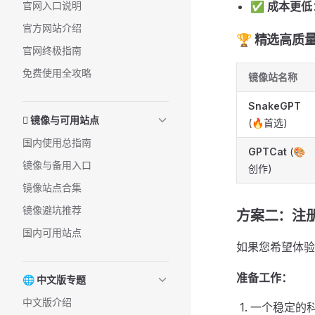
官网入口说明
✅
成本更低
官方网站介绍
🏆 精选高质量
官网终极指南
免费使用全攻略
镜像站名称
SnakeGPT
🫞 镜像与可用站点
(🔥首选)
国内使用总指南
GPTCat
(🎨
镜像与备用入口
创作)
镜像站点合集
镜像避坑推荐
方案二：注册和
国内可用站点
如果您希望体验
准备工作：
🌐 中文版专题
中文版介绍
一个稳定的