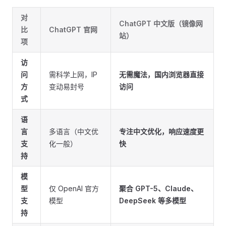
对
ChatGPT 中文版（镜像网
比
ChatGPT 官网
站）
项
访
问
需科学上网，IP
无需魔法，国内浏览器直接
方
变动易封号
访问
式
语
言
多语言（中文优
专注中文优化，响应速度更
支
化一般）
快
持
模
型
仅 OpenAI 官方
聚合 GPT-5、Claude、
支
模型
DeepSeek 等多模型
持