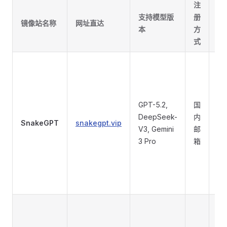
注
支持模型版
册
镜像站名称
网址直达
推
本
方
式
GPT-5.2,
国
DeepSeek-
内
SnakeGPT
snakegpt.vip
⭐
V3, Gemini
邮
3 Pro
箱