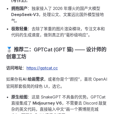
(写作王)
。
拥抱国产
：独家接入了 2026 年爆火的国产大模型
DeepSeek-V3
，处理公文、文案远比国外模型接地
气。
极致轻量
：去除了笨重的图片渲染模块，专注文本和
代码的生成速度，做到真正的“毫秒级响应”。
🥈 推荐二：GPTCat (GPT 猫) —— 设计师的
创意工坊
访问地址
：
https://gptcat.cc
如果你有
AI 绘画需求
，或者你是个“颜控”，喜欢 OpenAI
官网那套极简的绿色 UI，选它。
原生绘图
：这是 SnakeGPT 不具备的优势。GPTCat
直接集成了
Midjourney V6
，不需要去 Discord 敲复
杂的英文代码，直接输入中文“画一个赛博朋克城