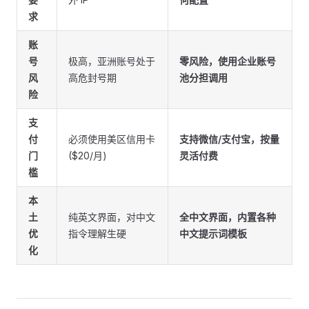
求
账
号
极高，亚洲账号处于
零风险，使用企业账号
风
高危封号期
池分担调用
险
支
付
必须使用美区信用卡
支持微信/支付宝，按量
门
($20/月)
灵活付费
槛
本
土
纯英文界面，对中文
全中文界面，内置各种
优
指令理解生硬
中文提示词模板
化