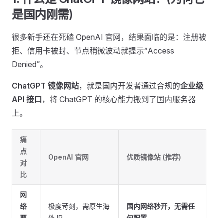
是国内刚需)
很多新手还在死磕 OpenAI 官网，结果面临的是：注册被
拒、信用卡被封、节点稍微波动就提示“Access
Denied”。
ChatGPT 镜像网站
，就是国内开发者通过合规的
企业级
API 接口
，将 ChatGPT 的核心能力搬到了国内服务器
上。
痛
点
OpenAI 官网
优质镜像站 (推荐)
对
比
网
络
极度苛刻，需原生海
国内网络秒开，无需任
要
外 IP
何配置