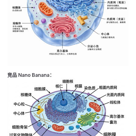
竞品 Nano Banana：