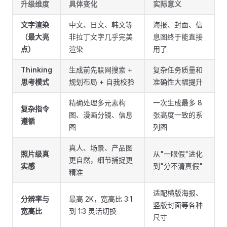
升级维度
具体变化
实际意义
文字渲染
中文、日文、韩文等
海报、封面、信
（最大亮
非拉丁文字几乎完美
息图终于能直接
点）
渲染
用了
Thinking
生成前先联网搜索 +
复杂任务质量和
思考模式
规划布局 + 自我校验
准确性大幅提升
精确处理多元素构
一次生成最多 8
复杂指令
图、漫画分镜、信息
张高度一致的系
遵循
图
列图
真人、场景、产品图
照片级真
从"一眼假"进化
更自然，细节捕捉更
实感
到"分不清真假"
精准
适配横版海报、
分辨率与
最高 2K，宽高比 3:1
竖版封面等各种
宽高比
到 1:3 灵活切换
尺寸