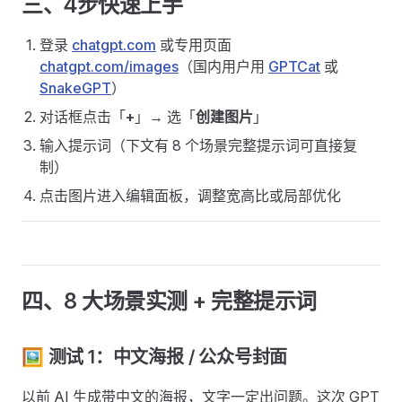
三、4步快速上手
登录
chatgpt.com
或专用页面
chatgpt.com/images
（国内用户用
GPTCat
或
SnakeGPT
）
对话框点击「
+
」→ 选「
创建图片
」
输入提示词（下文有 8 个场景完整提示词可直接复
制）
点击图片进入编辑面板，调整宽高比或局部优化
四、8 大场景实测 + 完整提示词
🖼️ 测试 1：中文海报 / 公众号封面
以前 AI 生成带中文的海报，文字一定出问题。这次 GPT