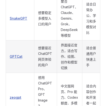
聚合
适合日
ChatGPT、
常办
想要稳定
Claude、
公、学
SnakeGPT
多模型入
Gemini、
习和多
口的用户
Grok、
模型对
DeepSeek
比
等模型
界面接近官
想要接近
适合普
方，适合写
ChatGPT
通用户
GPTCat
作、绘图、
网页体验
快速上
创作和模型
的用户
手
切换
想用
ChatGPT
中文版网
适合内
Pro、
页、Pro 能
容创作
GPT
zeogpt
力、Codex
和开发
Image
额度、多模
者一起
2、