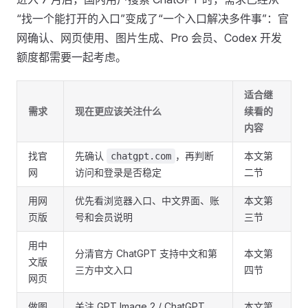
“找一个能打开的入口”变成了“一个入口解决多件事”：官
网确认、网页使用、图片生成、Pro 会员、Codex 开发
额度都需要一起考虑。
适合继
需求
现在更应该关注什么
续看的
内容
找官
先确认
，再判断
本文第
chatgpt.com
网
访问和登录是否稳定
二节
用网
优先看浏览器入口、中文界面、账
本文第
页版
号和会员说明
三节
用中
分清官方 ChatGPT 支持中文和第
本文第
文版
三方中文入口
四节
网页
做图
关注 GPT Image 2 / ChatGPT
本文第