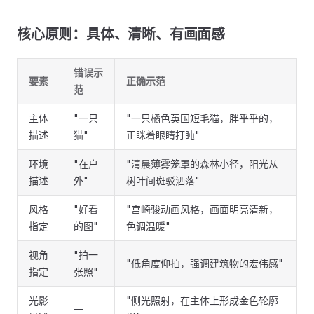
核心原则：具体、清晰、有画面感
错误示
要素
正确示范
范
主体
"一只
"一只橘色英国短毛猫，胖乎乎的，
描述
猫"
正眯着眼睛打盹"
环境
"在户
"清晨薄雾笼罩的森林小径，阳光从
描述
外"
树叶间斑驳洒落"
风格
"好看
"宫崎骏动画风格，画面明亮清新，
指定
的图"
色调温暖"
视角
"拍一
"低角度仰拍，强调建筑物的宏伟感"
指定
张照"
光影
"侧光照射，在主体上形成金色轮廓
—