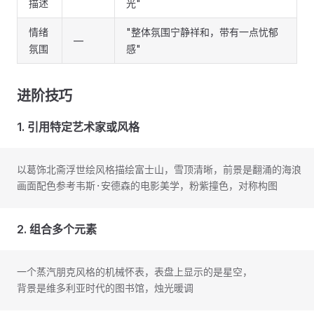
描述
光"
情绪
"整体氛围宁静祥和，带有一点忧郁
—
氛围
感"
进阶技巧
1. 引用特定艺术家或风格
以葛饰北斋浮世绘风格描绘富士山，雪顶清晰，前景是翻涌的海浪
画面配色参考韦斯·安德森的电影美学，粉紫撞色，对称构图
2. 组合多个元素
一个蒸汽朋克风格的机械怀表，表盘上显示的是星空，
背景是维多利亚时代的图书馆，烛光暖调