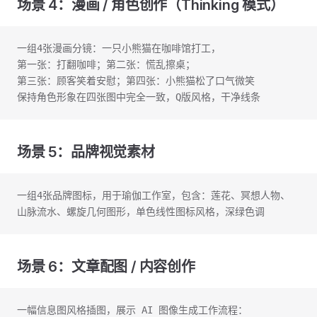
场景 4：漫画 / 角色创作（Thinking 模式）
一组4张漫画分镜：一只小熊猫在咖啡馆打工，
第一张：打翻咖啡；第二张：慌乱擦桌；
第三张：顾客笑着安慰；第四张：小熊猫松了口气微笑
保持角色形象在四张图中完全一致，Q版风格，干净线条
场景 5：品牌视觉素材
一组4张品牌图标，用于瑜伽工作室，包含：莲花、冥想人物、
山脉流水、螺旋几何图形，单色线性图标风格，深绿色调
场景 6：文章配图 / 内容创作
一幅信息图风格插图，展示 AI 图像生成工作流程：