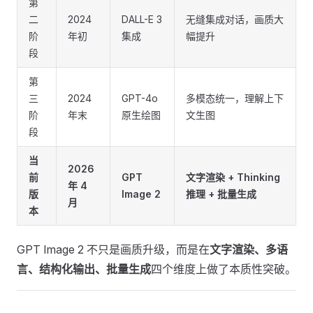
第
二
2024
DALL-E 3
无缝集成对话，画质大
阶
年初
集成
幅提升
段
第
三
2024
GPT-4o
多模态统一，理解上下
阶
年末
原生绘图
文生图
段
当
2026
前
GPT
文字渲染 + Thinking
年 4
版
Image 2
推理 + 批量生成
月
本
GPT Image 2 不只是画质升级，而是在
文字渲染、多语
言、结构化输出、批量生成
四个维度上做了本质性突破。