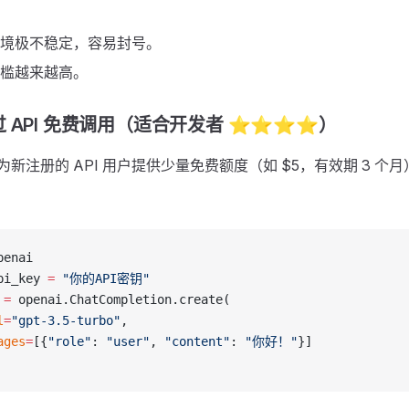
环境极不稳定，容易封号。
门槛越来越高。
 API 免费调用（适合开发者 ⭐⭐⭐⭐）
时会为新注册的 API 用户提供少量免费额度（如 $5，有效期 3 个
penai
pi_key 
=
 "你的API密钥"
 
=
 openai.ChatCompletion.create(
l
=
"gpt-3.5-turbo"
,
ages
=
[{
"role"
: 
"user"
, 
"content"
: 
"你好！"
}]