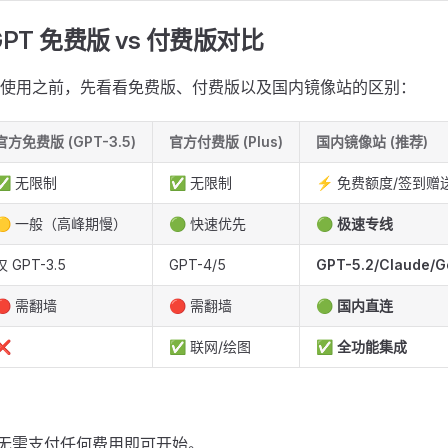
GPT 免费版 vs 付费版对比
使用之前，先看看免费版、付费版以及国内镜像站的区别：
官方免费版 (GPT-3.5)
官方付费版 (Plus)
国内镜像站 (推荐)
✅ 无限制
✅ 无限制
⚡ 免费额度/签到赠
🟡 一般（高峰期慢）
🟢 快速优先
🟢
极速专线
仅 GPT-3.5
GPT-4/5
GPT-5.2/Claude/G
🔴 需翻墙
🔴 需翻墙
🟢
国内直连
❌
✅ 联网/绘图
✅
全功能集成
无需支付任何费用即可开始。