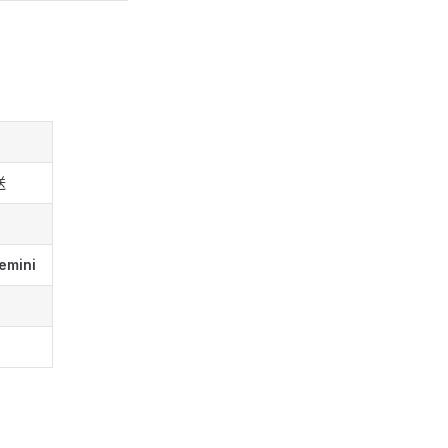
送
emini