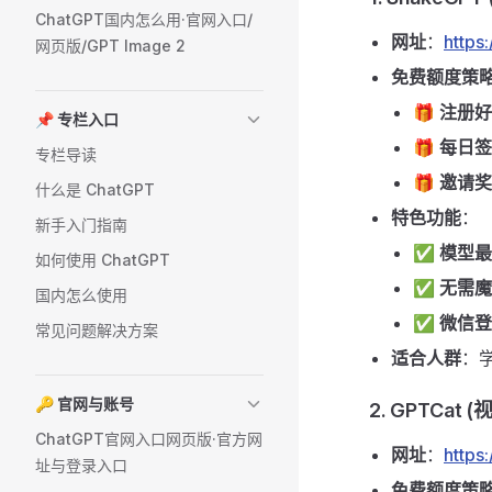
ChatGPT国内怎么用·官网入口/
网址
：
https
网页版/GPT Image 2
免费额度策
🎁
注册好
📌 专栏入口
🎁
每日签
专栏导读
🎁
邀请奖
什么是 ChatGPT
特色功能
：
新手入门指南
✅
模型最
如何使用 ChatGPT
✅
无需魔
国内怎么使用
✅
微信登
常见问题解决方案
适合人群
：
🔑 官网与账号
2. GPTCat 
ChatGPT官网入口网页版·官方网
网址
：
https:
址与登录入口
免费额度策