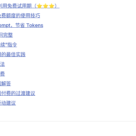
利用免费试用期（⭐⭐⭐）
免费额度的使用技巧
rompt，节省 Tokens
性问完整
继续”指令
用的最佳实践
做法
浪费
题解答
到付费的过渡建议
行动建议