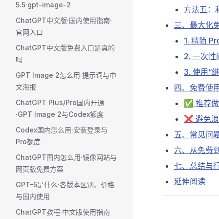
5.5·gpt-image-2
方法五：
ChatGPT中文版·国内使用指南·
三、最大化
官网入口
1. 精简 P
ChatGPT中文版免费入口是真的
2. 一次
吗
3. 使用“
GPT Image 2怎么用·提示词与中
文海报
四、免费使
ChatGPT Plus/Pro国内开通
✅ 推荐
·GPT Image 2与Codex额度
❌ 避免
Codex国内怎么用·安装登录与
五、常见问
Pro额度
六、从免费
ChatGPT国内怎么用·镜像网站与
七、总结与
网页版免费方案
延伸阅读
GPT-5是什么·各版本区别、价格
与国内使用
ChatGPT教程·中文版使用指南