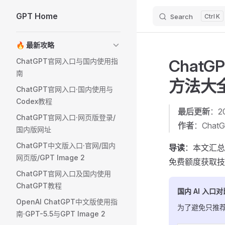
GPT Home
Search
K
Skip to content
Sidebar Navigation
🔥 最新攻略
Chat
ChatGPT官网入口与国内使用指
南
方法大
ChatGPT官网入口·国内使用与
Codex教程
最后更新
：20
ChatGPT官网入口·网页版登录/
作者
：ChatG
国内版网址
ChatGPT中文版入口·官网/国内
导读
：本文汇总
网页版/GPT Image 2
免费额度获取技
ChatGPT官网入口及国内使用
ChatGPT教程
国内 AI 入口对
OpenAI ChatGPT中文版使用指
为了避免只推
南·GPT-5.5与GPT Image 2