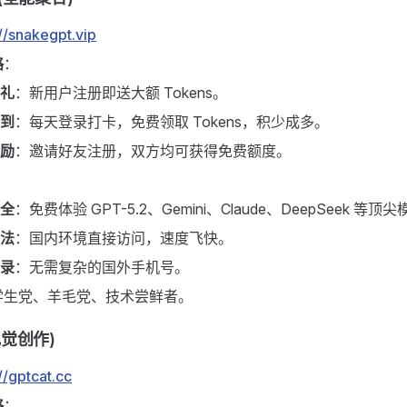
://snakegpt.vip
略
：
礼
：新用户注册即送大额 Tokens。
到
：每天登录打卡，免费领取 Tokens，积少成多。
励
：邀请好友注册，双方均可获得免费额度。
全
：免费体验 GPT-5.2、Gemini、Claude、DeepSeek 等顶
法
：国内环境直接访问，速度飞快。
录
：无需复杂的国外手机号。
学生党、羊毛党、技术尝鲜者。
(视觉创作)
//gptcat.cc
略
：